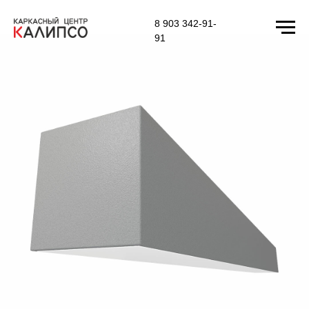
8 903 342-91-
91