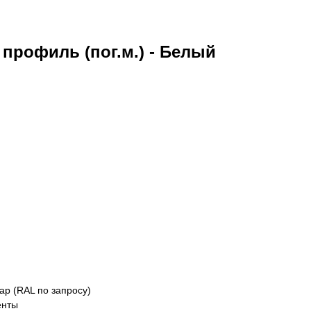
 профиль (пог.м.) - Белый
ар (RAL по запросу)
енты